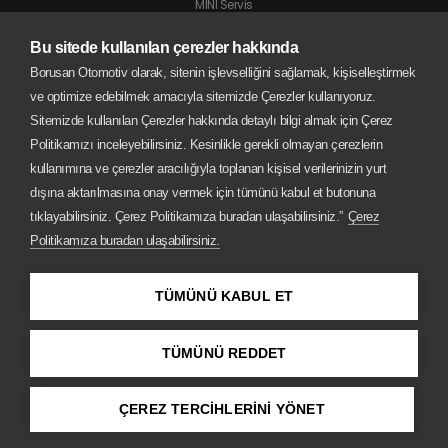
MINI Servis
Jaguar Servis
Bu sitede kullanılan çerezler hakkında
Land Rover Servis
Borusan Otomotiv olarak, sitenin işlevselliğini sağlamak, kişiselleştirmek
BMW Motorrad Servis
ve optimize edebilmek amacıyla sitemizde Çerezler kullanıyoruz.
Sitemizde kullanılan Çerezler hakkında detaylı bilgi almak için Çerez
Politikamızı inceleyebilirsiniz. Kesinlikle gerekli olmayan çerezlerin
kullanımına ve çerezler aracılığıyla toplanan kişisel verilerinizin yurt
dışına aktarılmasına onay vermek için tümünü kabul et butonuna
tıklayabilirsiniz. Çerez Politikamıza buradan ulaşabilirsiniz.”
Çerez
Politikamıza buradan ulaşabilirsiniz.
TÜMÜNÜ KABUL ET
TÜMÜNÜ REDDET
Copyright © 2026 Borusan Oto
ÇEREZ TERCİHLERİNİ YÖNET