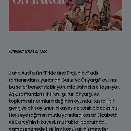
Credit: BKM & Dot
Jane Austen'ın “Pride and Prejudice” adlı
romanından uyarlanan Gurur ve Önyargı* oyunu,
bu sefer benzersiz bir yorumla sahnelere taşınıyor.
Aşk, romantizm, ihtiras, gurur, önyargı ve
toplumsal normlara değinen oyunda, taşralı bir
genç ve bir soylunun hikayesine tanık olacaksınız.
Her şeye rağmen mutlu yarınlara koşan Elizabeth
ve Darcy'nin hikayesi, mutfakta, bodrumda,
çamaşırhanede fısır fısır konuşan hizmetçiler