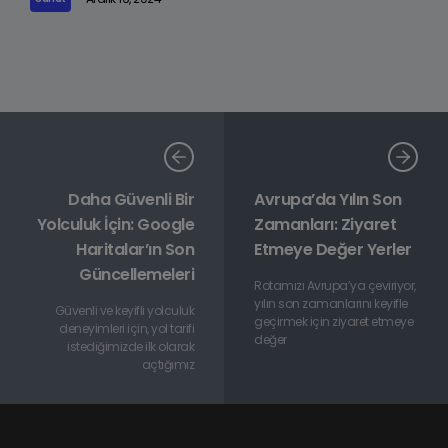
Daha Güvenli Bir
Avrupa’da Yılın Son
Yolculuk İçin: Google
Zamanları: Ziyaret
Haritalar’ın Son
Etmeye Değer Yerler
Güncellemeleri
Rotamızı Avrupa’ya çeviriyor,
yılın son zamanlarını keyifle
Güvenli ve keyifli yolculuk
geçirmek için ziyaret etmeye
deneyimleri için, yol tarifi
değer
istediğimizde ilk olarak
açtığımız