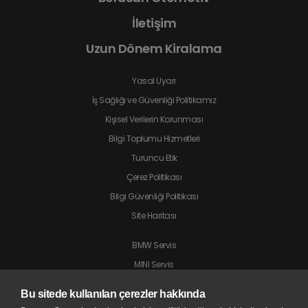
İletişim
Uzun Dönem Kiralama
Yasal Uyarı
İş Sağlığı ve Güvenliği Politikamız
Kişisel Verilerin Korunması
Bilgi Toplumu Hizmetleri
Turuncu Etik
Çerez Politikası
Bilgi Güvenliği Politikası
Site Haritası
BMW Servis
MINI Servis
Jaguar Servis
Bu sitede kullanılan çerezler hakkında
Land Rover Servis