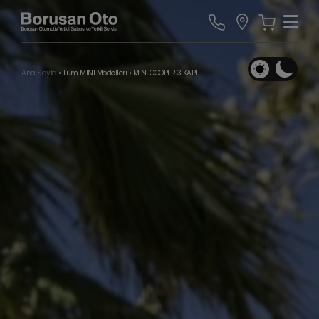
Ana Sayfa
•
Tüm MINI Modelleri
•
MINI COOPER 3 KAPI