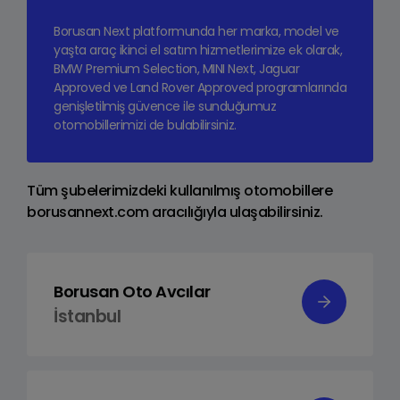
Borusan Next platformunda her marka, model ve
yaşta araç ikinci el satım hizmetlerimize ek olarak,
BMW Premium Selection, MINI Next, Jaguar
Approved ve Land Rover Approved programlarında
genişletilmiş güvence ile sunduğumuz
otomobillerimizi de bulabilirsiniz.
Tüm şubelerimizdeki kullanılmış otomobillere
borusannext.com aracılığıyla ulaşabilirsiniz.
Borusan Oto Avcılar
İstanbul