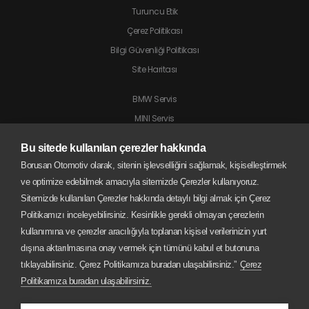
Turuncu Etik
Çerez Politikası
Bilgi Güvenliği Politikası
Site Haritası
BMW Servis
MINI Servis
Jaguar Servis
Bu sitede kullanılan çerezler hakkında
Land Rover Servis
Borusan Otomotiv olarak, sitenin işlevselliğini sağlamak, kişiselleştirmek
BMW Motorrad Servis
ve optimize edebilmek amacıyla sitemizde Çerezler kullanıyoruz.
Sitemizde kullanılan Çerezler hakkında detaylı bilgi almak için Çerez
Politikamızı inceleyebilirsiniz. Kesinlikle gerekli olmayan çerezlerin
kullanımına ve çerezler aracılığıyla toplanan kişisel verilerinizin yurt
dışına aktarılmasına onay vermek için tümünü kabul et butonuna
tıklayabilirsiniz. Çerez Politikamıza buradan ulaşabilirsiniz.”
Çerez
Politikamıza buradan ulaşabilirsiniz.