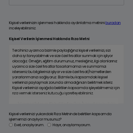
Kişisel verilerinizin işlenmesi hakkında aydınlatma metnini
buradan
inceleyebilirsiniz.
Kişisel Verilerin İşlenmesi Hakkında Rıza Metni
Tercihiniz uyarınca bizimle paylaştığınız kişisel verilerinizi, sizi
daha iyi tanıyabilmek ve size özel fırsatlar sunmak için işliyor
olacağız. Örneğin, eğitim durumunuz, mesleğiniz, ilgi alanlarınız
uyarınca size özel fırsatlar tasarlamamızı ve sunmamızı
isterseniz bu bilgilerinizi işliyor ve size özel fırsat/hizmetlerden
yararlanmanızı sağlıyoruz. Bizimle bu kapsamdaki kişisel
verilerinizi paylaşmak zorunda olmadığınızın belirtmek isteriz.
Kişisel verilerinizi aşağıda belirtilen kapsamda işleyebilmemiz için
rıza vermek isterseniz kutucuğu işaretleyebilirsiniz.
- İşlenmesi İstenen Kişisel Veriler:
Ürün/hizmetlerimize ilişkin
tercih, beğeni ve kullanım alışkanlıklarınız ile ilgi alanlarınız;
Kişisel verilerinizi yukarıdaki Rıza Metninde belirtilen kapsamda
sizinle olan ilişkimiz kapsamında sağladığınız müşteri işlem
işlememizi onaylıyor musunuz?
bilgileriniz; satın alınan ürün, hizmet süreçlerinde veya anket ve
Evet, onaylıyorum.
Hayır, onaylamıyorum.
kampanyalarımızda sağladığınız pazarlama bilgileriniz;
mesleğiniz; medeni durumunuz, eğitim durumunuz; kimlik ve