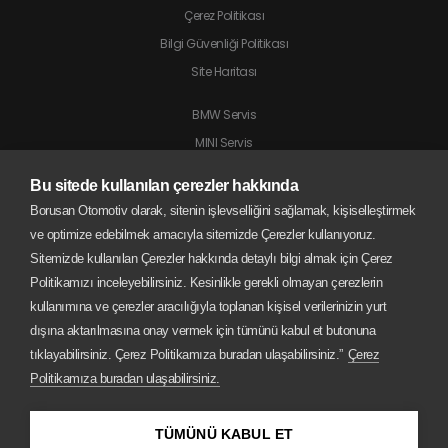
Çerez Politikası
Bilgi Güvenliği Politikası
Site Haritası
BMW Servis
MINI Servis
Jaguar Servis
Bu sitede kullanılan çerezler hakkında
Land Rover Servis
Borusan Otomotiv olarak, sitenin işlevselliğini sağlamak, kişiselleştirmek
BMW Motorrad Servis
ve optimize edebilmek amacıyla sitemizde Çerezler kullanıyoruz.
Sitemizde kullanılan Çerezler hakkında detaylı bilgi almak için Çerez
Politikamızı inceleyebilirsiniz. Kesinlikle gerekli olmayan çerezlerin
kullanımına ve çerezler aracılığıyla toplanan kişisel verilerinizin yurt
dışına aktarılmasına onay vermek için tümünü kabul et butonuna
tıklayabilirsiniz. Çerez Politikamıza buradan ulaşabilirsiniz.”
Çerez
Politikamıza buradan ulaşabilirsiniz.
TÜMÜNÜ KABUL ET