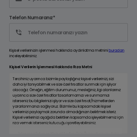
Telefon Numaranız*
Kişisel verilerinizin işlenmesi hakkında aydınlatma metnini
buradan
inceleyebilirsiniz.
Kişisel Verilerin İşlenmesi Hakkında Rıza Metni
Tercihiniz uyarınca bizimle paylaştığınız kişisel verilerinizi, sizi
daha iyi tanıyabilmek ve size özel fırsatlar sunmak için işliyor
olacağız. Örneğin, eğitim durumunuz, mesleğiniz, ilgi alanlarınız
uyarınca size özel fırsatlar tasarlamamızı ve sunmamızı
isterseniz bu bilgilerinizi işliyor ve size özel fırsat/hizmetlerden
yararlanmanızı sağlıyoruz. Bizimle bu kapsamdaki kişisel
verilerinizi paylaşmak zorunda olmadığınızın belirtmek isteriz.
Kişisel verilerinizi aşağıda belirtilen kapsamda işleyebilmemiz için
rıza vermek isterseniz kutucuğu işaretleyebilirsiniz.
- İşlenmesi İstenen Kişisel Veriler:
Ürün/hizmetlerimize ilişkin