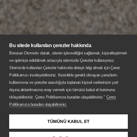
Bu sitede kullanılan çerezler hakkında
Borusan Otomotiv olarak, sitenin işlevselliğini sağlamak, kişiselleştirmek
ve optimize edebilmek amacıyla sitemizde Çerezler kullanıyoruz.
Sitemizde kullanılan Çerezler hakkında detaylı bilgi almak için Çerez
Politikamızı inceleyebilirsiniz. Kesinlikle gerekli olmayan çerezlerin
kullanımına ve çerezler aracılığıyla toplanan kişisel verilerinizin yurt
dışına aktarılmasına onay vermek için tümünü kabul et butonuna
tıklayabilirsiniz. Çerez Politikamıza buradan ulaşabilirsiniz.”
Çerez
Politikamıza buradan ulaşabilirsiniz.
MINI COUNTRYMAN
TÜMÜNÜ KABUL ET
Kasislerden dağların zirvelerine.