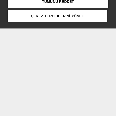
TÜMÜNÜ REDDET
Şimdi Teklif Alın
ÇEREZ TERCİHLERİNİ YÖNET
Etkileyici ve çabasız bir şıklığa sahip MINI
Countryman, şehirde veya doğada eşit derecede
kendini evinde hissediyor. Sekizgen ön ızgara, dikkat
çekici farlar ve güçlü motor kapağıyla hakim duruşu
artık daha belirgin. İki farklı tasarım paketiyle,
maceraların için doğru arkadaşı bulacağından emin
olabilirsin.