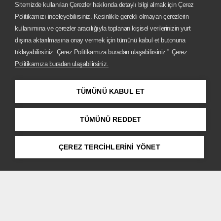
Sitemizde kullanılan Çerezler hakkında detaylı bilgi almak için Çerez
Politikamızı inceleyebilirsiniz. Kesinlikle gerekli olmayan çerezlerin
BMW Modellerinde
kullanımına ve çerezler aracılığıyla toplanan kişisel verilerinizin yurt
dışına aktarılmasına onay vermek için tümünü kabul et butonuna
Ayın Özel Teklifleri.
tıklayabilirsiniz. Çerez Politikamıza buradan ulaşabilirsiniz.”
Çerez
Politikamıza buradan ulaşabilirsiniz.
KEŞFEDİN
TÜMÜNÜ KABUL ET
TÜMÜNÜ REDDET
ÇEREZ TERCİHLERİNİ YÖNET