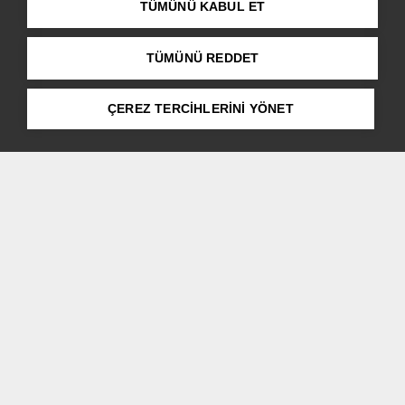
BMW R 18 B
TÜMÜNÜ KABUL ET
TÜMÜNÜ REDDET
Şimdi Teklif Alın
ÇEREZ TERCİHLERİNİ YÖNET
Tüm motosikletler yalnızca yasanın gerektirdiği donanımla birlikte sunulur. Bu
web sitesinde kullanılan resimler bundan farklı olabilir.
BMW’nin efsaneleşen Big Boxer kültürünü taşıyan
R 18 B, klasik bagger estetiğini modern teknolojiyle
buluşturuyor. Tasarımındaki nostalji dokunuşlarını,
günümüzün ileri sürüş destek sistemleriyle bir araya
getirerek hem duygusal bir bağ kuruyor hem de
performanstan ödün vermiyor.