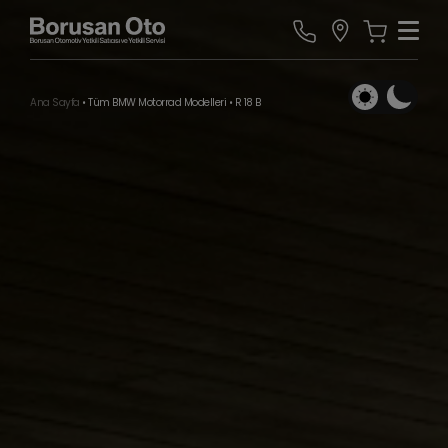
Ana Sayfa
•
Tüm BMW Motorrad Modelleri
•
R 18 B