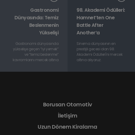
Gastronomi
98. Akademi Ödülleri:
Dünyasında: Temiz
Hamnet’ten One
Beslenmenin
Battle After
Yükselişi
Another’a
Gastronomi dünyasında
Sinema dünyasının en
yükselişe geçen “iyi yemek”
prestijli gecesi olan 98.
ve “temiz beslenme”
Akademi Ödülleri'ni mercek
kavramlarını mercek altına
altına alıyoruz.
Borusan Otomotiv
İletişim
Uzun Dönem Kiralama