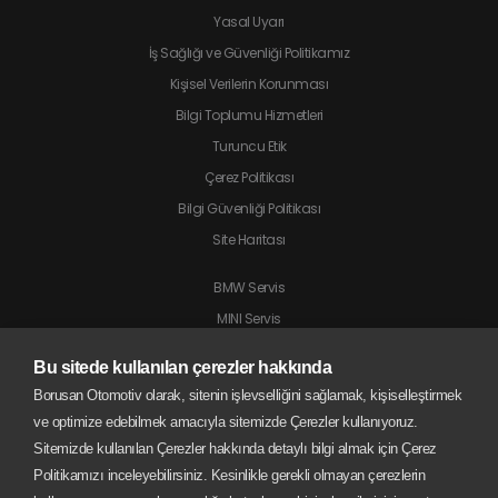
Yasal Uyarı
İş Sağlığı ve Güvenliği Politikamız
Kişisel Verilerin Korunması
Bilgi Toplumu Hizmetleri
Turuncu Etik
Çerez Politikası
Bilgi Güvenliği Politikası
Site Haritası
BMW Servis
MINI Servis
Jaguar Servis
Bu sitede kullanılan çerezler hakkında
Land Rover Servis
Borusan Otomotiv olarak, sitenin işlevselliğini sağlamak, kişiselleştirmek
BMW Motorrad Servis
ve optimize edebilmek amacıyla sitemizde Çerezler kullanıyoruz.
Sitemizde kullanılan Çerezler hakkında detaylı bilgi almak için Çerez
Politikamızı inceleyebilirsiniz. Kesinlikle gerekli olmayan çerezlerin