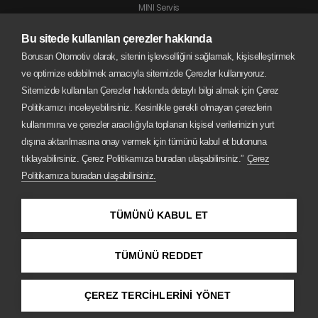
MINI Servis
Jaguar Servis
Bu sitede kullanılan çerezler hakkında
Land Rover Servis
Borusan Otomotiv olarak, sitenin işlevselliğini sağlamak, kişiselleştirmek
BMW Motorrad Servis
ve optimize edebilmek amacıyla sitemizde Çerezler kullanıyoruz.
Sitemizde kullanılan Çerezler hakkında detaylı bilgi almak için Çerez
Politikamızı inceleyebilirsiniz. Kesinlikle gerekli olmayan çerezlerin
kullanımına ve çerezler aracılığıyla toplanan kişisel verilerinizin yurt
dışına aktarılmasına onay vermek için tümünü kabul et butonuna
tıklayabilirsiniz. Çerez Politikamıza buradan ulaşabilirsiniz.”
Çerez
Politikamıza buradan ulaşabilirsiniz.
TÜMÜNÜ KABUL ET
TÜMÜNÜ REDDET
Copyright © 2026 Borusan Oto
ÇEREZ TERCİHLERİNİ YÖNET