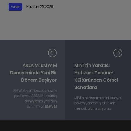
Haziran 25, 2026
Yaşam
AREA M: BMW M
MINI’nin Yaratıcı
Deneyiminde Yeni Bir
Hafızası: Tasarım
Dönem Başlıyor
Kültüründen Görsel
Sanatlara
BMW M, yeni nesil deneyim
platformu AREA M ile sürüş
MINI’nin tasarım dilini ortaya
deneyimini yeniden
koyan yaratıcı iş birliklerini
tanımlıyor. BMW M
mercek altına alıyoruz.