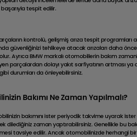
e yapılan detaylı incelemelerde ileride daha büyük arız
aşarıyla tespit edilir.
arçaların kontrolü, gelişmiş arıza tespit programları ara
Tüm MINI
nda güvenliğinizi tehlikeye atacak arızaları daha önce
HN COOPER WORKS
Modelleri
ur. Ayrıca BMW markalı otomobillerin bakım zamanl
n parçalardan dolayı yakıt sarfiyatının artması ya 
bi durumları da önleyebilirsiniz.
inizin Bakımı Ne Zaman Yapılmalı?
linizin bakımını ister periyodik takvime uyarak ister
ek dilediğiniz zaman yaptırabilirsiniz. Genellikle bu ba
lmesi tavsiye edilir. Ancak otomobilinizde herhangi b