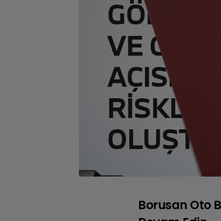
BMW 2 Serisi Gran Coupé
BMW 2
Benzinli • Dizel
BMW X1
Borusan Oto BM
Benzinli