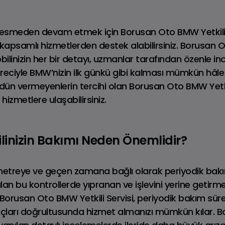
 kesmeden devam etmek için Borusan Oto BMW Yetkili 
apsamlı hizmetlerden destek alabilirsiniz. Borusan Ot
ilinizin her bir detayı, uzmanlar tarafından özenle inc
eciyle BMW’nizin ilk günkü gibi kalması mümkün hâle g
n vermeyenlerin tercihi olan Borusan Oto BMW Yetkil
 hizmetlere ulaşabilirsiniz.
nizin Bakımı Neden Önemlidir?
INI COUNTRYMAN
MINI COOPER 5 K
etreye ve geçen zamana bağlı olarak periyodik bakım
apılan bu kontrollerde yıpranan ve işlevini yerine getir
r. Borusan Oto BMW Yetkili Servisi, periyodik bakım sü
yaçları doğrultusunda hizmet almanızı mümkün kılar.