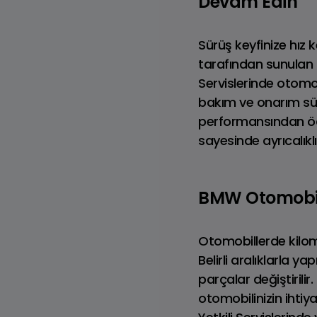
Devam Edin
Sürüş keyfinize hız
tarafından sunulan k
Servislerinde otomob
bakım ve onarım sür
performansından ödü
sayesinde ayrıcalıklı
BMW Otomobili
TAMAMEN ELEKTRİKLİ MINI
M
COUNTRYMAN
Otomobillerde kilom
Belirli aralıklarla y
parçalar değiştirili
otomobilinizin ihti