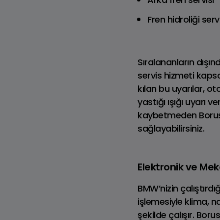
Dizel
Fren hidroliği serv
Sıralananların dışı
servis hizmeti kap
kılan bu uyarılar, 
yastığı ışığı uyarı 
kaybetmeden Borusan
sağlayabilirsiniz.
Tüm RANGE ROVER
Modelleri
Elektronik ve Me
BMW’nizin çalıştırdı
işlemesiyle klima, 
şekilde çalışır. Bor