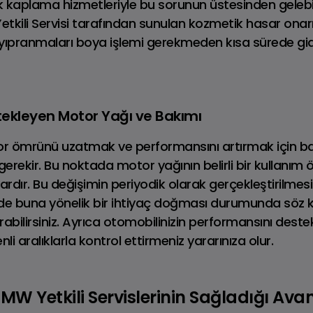
 kaplama hizmetleriyle bu sorunun üstesinden gelebili
kili Servisi tarafından sunulan kozmetik hasar onarı
yıpranmaları boya işlemi gerekmeden kısa sürede gi
LAND ROVER
Fiyat Listesi
ekleyen Motor Yağı ve Bakımı
r ömrünü uzatmak ve performansını artırmak için bak
gerekir. Bu noktada motor yağının belirli bir kullanı
rdır. Bu değişimin periyodik olarak gerçekleştirilmesi t
de buna yönelik bir ihtiyaç doğması durumunda söz 
abilirsiniz. Ayrıca otomobilinizin performansını dest
li aralıklarla kontrol ettirmeniz yararınıza olur.
W Yetkili Servislerinin Sağladığı Avan