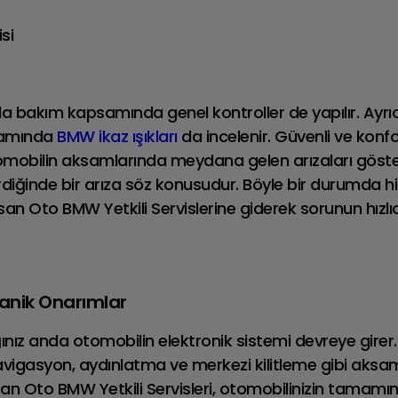
Benzinli • Dizel
Benzinli • PHEV
isi
nda bakım kapsamında genel kontroller de yapılır. Ayr
samında
BMW ikaz ışıkları
da incelenir. Güvenli ve kon
otomobilin aksamlarında meydana gelen arızaları göste
verdiğinde bir arıza söz konusudur. Böyle bir durumda hi
 Oto BMW Yetkili Servislerine giderek sorunun hızlıc
RANGE ROVER
Fiyat Listesi
kanik Onarımlar
ğınız anda otomobilin elektronik sistemi devreye girer
navigasyon, aydınlatma ve merkezi kilitleme gibi aksa
usan Oto BMW Yetkili Servisleri, otomobilinizin tamamı