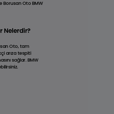
de Borusan Oto BMW
r Nelerdir?
rusan Oto, tam
i arıza tespiti
masını sağlar. BMW
ilirsiniz.
que
Range Rover Sport