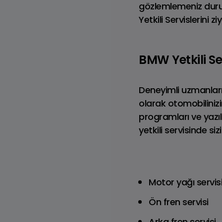
gözlemlemeniz duru
Yetkili Servislerini zi
Defender
Benzinli
BMW Yetkili Se
Deneyimli uzmanları
olarak otomobilinizi
programları ve yazı
yetkili servisinde si
Motor yağı servis
Ön fren servisi
Range Rover
R
Arka fren servisi