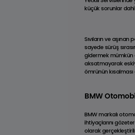
Yetkili Servislerind
küçük sorunlar dahi b
Sıvıların ve aşınan p
sayede sürüş sırası
MINI COOPER CABRIO
JO
gidermek mümkün ol
aksatmayarak eskiye
ömrünün kısalması gi
BMW Otomobil
BMW markalı otomobi
ihtiyaçlarını gözeter
olarak gerçekleştiri