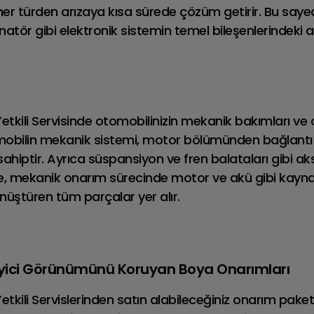
her türden arızaya kısa sürede çözüm getirir. Bu sayed
natör gibi elektronik sistemin temel bileşenlerindeki a
kili Servisinde otomobilinizin mekanik bakımları ve 
Tüm DISCOVER
tomobilin mekanik sistemi, motor bölümünden bağlant
Discovery Sport
Modelleri
ahiptir. Ayrıca süspansiyon ve fren balataları gibi a
Dizel • PHEV
le, mekanik onarım sürecinde motor ve akü gibi kayna
önüştüren tüm parçalar yer alır.
eyici Görünümünü Koruyan Boya Onarımları
kili Servislerinden satın alabileceğiniz onarım paket