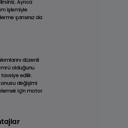
rsiniz. Ayrıca
m işlemiyle
derme şansınız da
ımlarını düzenli
m ömrü olduğunu
avsiye edilir.
konusu değişimi
6 Model
eklemek için motor
tajlar