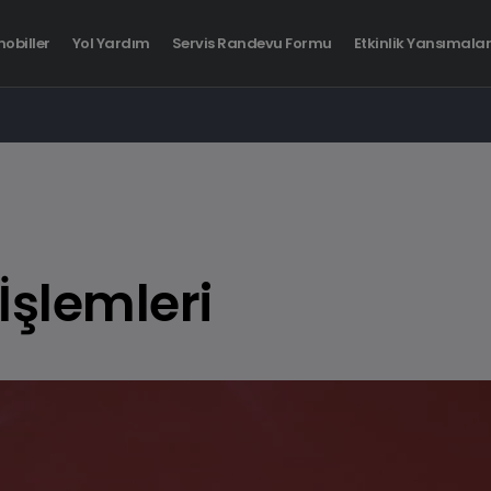
obiller
Yol Yardım
Servis Randevu Formu
Etkinlik Yansımalar
BMW i4
BMW i7
Tamamen Elektrikli
Tamamen Elektrikli
şlemleri