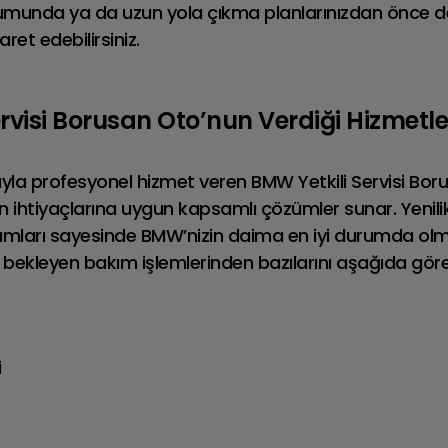
munda ya da uzun yola çıkma planlarınızdan önce 
yaret edebilirsiniz.
Tüm DEFENDER
DEFENDER
Modelleri
Fiyat Listesi
rvisi Borusan Oto’nun Verdiği Hizmetle
yla profesyonel hizmet veren BMW Yetkili Servisi Bo
n ihtiyaçlarına uygun kapsamlı çözümler sunar. Yenilikç
lımları sayesinde BMW’nizin daima en iyi durumda ol
zi bekleyen bakım işlemlerinden bazılarını aşağıda göreb
i
ange Rover Velar
Range Rover Evo