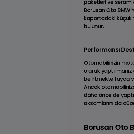
paketleri ve seramik
Borusan Oto BMW Yet
kaportadaki küçük 
bulunur.
Tüm LAND ROVER
Modelleri
Performansı Dest
Otomobilinizin moto
olarak yaptırmanız 
belirtmekte fayda va
Ancak otomobiliniz
Adventure
daha önce de yaptır
aksamlarını da düzen
Borusan Oto BM