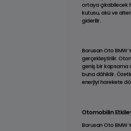
ortaya çıkabilecek 
kutusu, akü ve alter
giderilir.
Borusan Oto BMW Yet
gerçekleştirilir. O
Discovery
geniş bir kapsama s
Benzinli
buna dâhildir. Özet
enerjiyi harekete d
Otomobilin Etkil
Borusan Oto BMW Yet