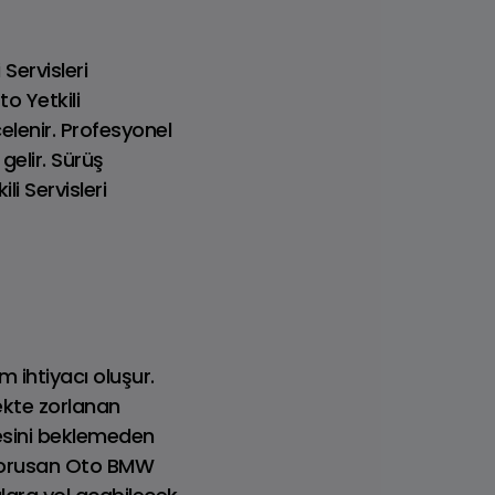
Servisleri
o Yetkili
elenir. Profesyonel
elir. Sürüş
i Servisleri
API
MINI COOPER 3 KAPI
 ihtiyacı oluşur.
mekte zorlanan
resini beklemeden
 Borusan Oto BMW