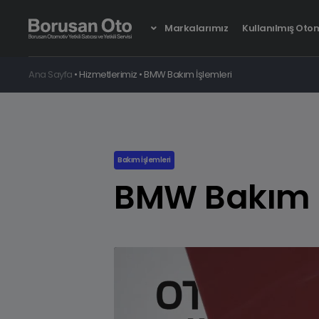
Markalarımız
Kullanılmış Otom
Ana Sayfa
•
Hizmetlerimiz
•
BMW Bakım İşlemleri
Yeni BMW iX
Bakım İşlemleri
Tamamen Elektrikli
BMW Bakım İ