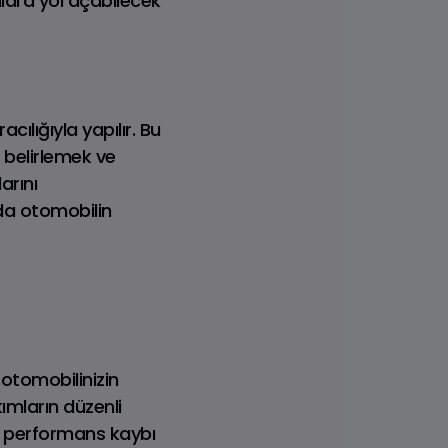
alara yol açabilecek
cılığıyla yapılır. Bu
MINI
 belirlemek ve
Fiyat Listesi
arını
da otomobilin
 otomobilinizin
kımların düzenli
ir performans kaybı