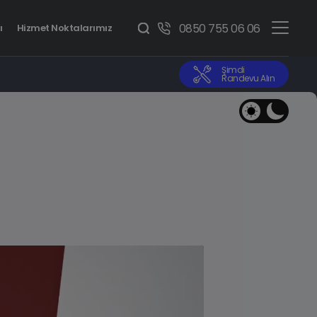
0850 755 06 06
ı
Hizmet Noktalarımız
Şimdi
Randevu Alın
BMW 1 Serisi
Benzinli • Dizel