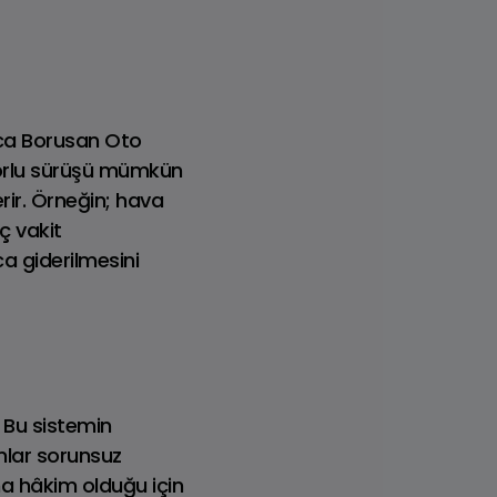
Dizel
ıca Borusan Oto
forlu sürüşü mümkün
rir. Örneğin; hava
ç vakit
a giderilmesini
. Bu sistemin
mlar sorunsuz
na hâkim olduğu için