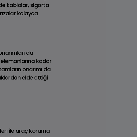
e kablolar, sigorta
rızalar kolayca
onarımları da
Y
DISCOVERY
ı elemanlarına kadar
Fiyat Listesi
ksamların onarımı da
klardan elde ettiği
leri ile araç koruma