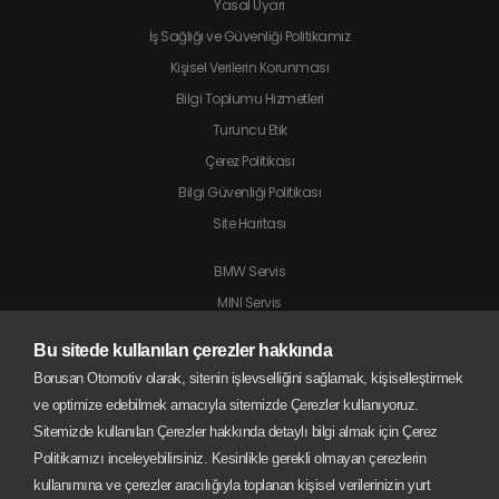
Yasal Uyarı
İş Sağlığı ve Güvenliği Politikamız
Kişisel Verilerin Korunması
Bilgi Toplumu Hizmetleri
Turuncu Etik
Çerez Politikası
Bilgi Güvenliği Politikası
Site Haritası
BMW Servis
MINI Servis
Jaguar Servis
Bu sitede kullanılan çerezler hakkında
Land Rover Servis
Borusan Otomotiv olarak, sitenin işlevselliğini sağlamak, kişiselleştirmek
BMW Motorrad Servis
ve optimize edebilmek amacıyla sitemizde Çerezler kullanıyoruz.
Sitemizde kullanılan Çerezler hakkında detaylı bilgi almak için Çerez
Politikamızı inceleyebilirsiniz. Kesinlikle gerekli olmayan çerezlerin
kullanımına ve çerezler aracılığıyla toplanan kişisel verilerinizin yurt