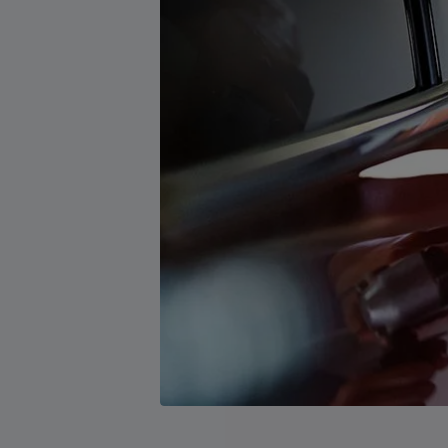
BMW 2 Serisi Gran Coupé
BMW 2
Benzinli • Dizel
BMW X1
Benzinli