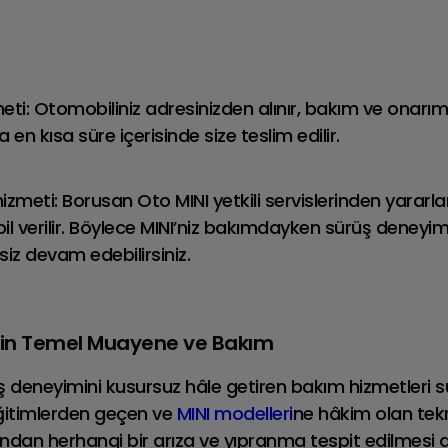
Tüm DEFENDER
DEFENDER
Modelleri
Fiyat Listesi
eti: Otomobiliniz adresinizden alınır, bakım ve onarım
n kısa süre içerisinde size teslim edilir.
zmeti: Borusan Oto MINI yetkili servislerinden yararla
l verilir. Böylece MINI’niz bakımdayken sürüş deneyim
siz devam edebilirsiniz.
çin Temel Muayene ve Bakım
ş deneyimini kusursuz hâle getiren bakım hizmetleri su
eğitimlerden geçen ve
MINI modelleri
ne hâkim olan tek
dından herhangi bir arıza ve yıpranma tespit edilmesi
ange Rover Velar
Range Rover Evo