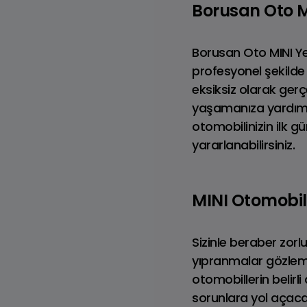
Borusan Oto MIN
Borusan Oto MINI Yet
profesyonel şekilde 
eksiksiz olarak gerç
yaşamanıza yardımcı
otomobilinizin ilk g
yararlanabilirsiniz.
MINI Otomobil
TAMAMEN ELEKTRİKLİ MINI
M
COUNTRYMAN
Sizinle beraber zorl
yıpranmalar gözlemle
otomobillerin belirl
sorunlara yol açaca