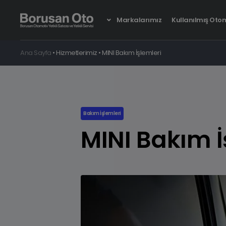
Markalarımız
Kullanılmış Otom
Ana Sayfa
•
Hizmetlerimiz
•
MINI Bakım İşlemleri
Yeni BMW iX
Bakım İşlemleri
Tamamen Elektrikli
MINI Bakım İ