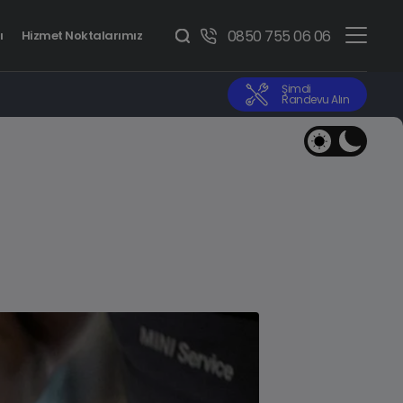
0850 755 06 06
ı
Hizmet Noktalarımız
Şimdi
Randevu Alın
BMW 1 Serisi
Benzinli • Dizel