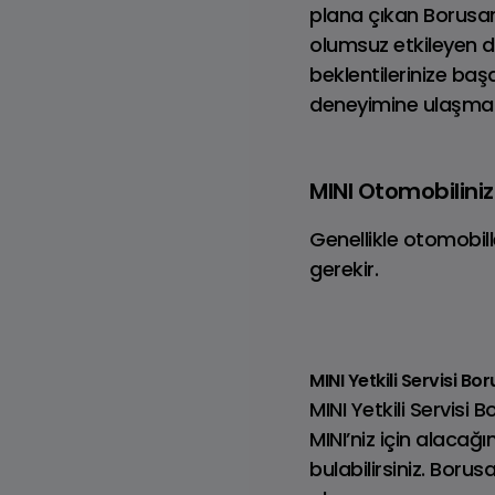
plana çıkan Borusan
olumsuz etkileyen du
beklentilerinize ba
deneyimine ulaşman
MINI COOPER CABRIO
JO
MINI Otomobilini
Genellikle otomobill
gerekir.
MINI Yetkili Servisi B
MINI Yetkili Servisi 
MINI’niz için alacağı
bulabilirsiniz. Boru