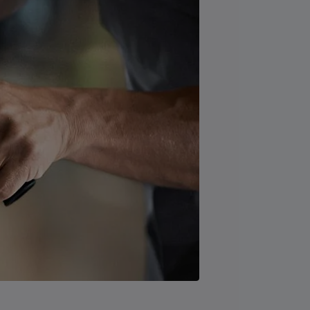
an
BMW 5 Serisi Sedan
Benzinli • Dizel • Plug-In Hybrid