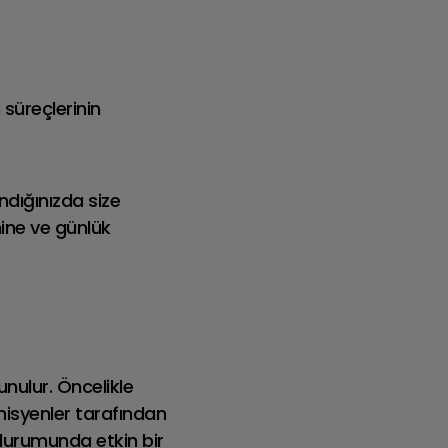
 süreçlerinin
ndığınızda size
ine ve günlük
nulur. Öncelikle
nisyenler tarafından
 durumunda etkin bir
que
Range Rover Sport