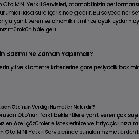
 Oto MINI Yetkili Servisleri, otomobilinizin performa
rumları kısa süre içerisinde giderir. Bu sayede her se
şarıyla yanıt veren ve dinamik ritminize ayak uydurmay
ız mümkün hâle gelir.
Tüm MINI
HN COOPER WORKS
zin Bakımı Ne Zaman Yapılmalı?
Modelleri
erin yıl ve kilometre kriterlerine göre periyodik bakı
orusan Oto’nun Verdiği Hizmetler Nelerdir?
Borusan Oto’nun farklı beklentilere yanıt veren çok sayı
nız en özel çözümlerle isteklerinize ve ihtiyaçlarınıza t
san Oto MINI Yetkili Servislerinde sunulan hizmetlerden 