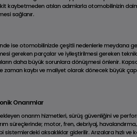
. Vakit kaybetmeden atılan adımlarla otomobilinizin da
Benzinli • Dizel
Benzinli • PHEV
esi sağlanır.
inde ise otomobilinizde çeşitli nedenlerle meydana gel
mesi gereken parçalar ve iyileştirilmesi gereken teknik 
ların daha büyük sorunlara dönüşmesi önlenir. Kapsa
ize zaman kaybı ve maliyet olarak dönecek büyük çapl
RANGE ROVER
Fiyat Listesi
ronik Onarımlar
 bekleyen onarım hizmetleri, sürüş güvenliğini ve per
rım süreçlerinde; motor, fren, debriyaj, havalandırma
bi sistemlerdeki aksaklıklar giderilir. Arızalara hızlı ve 