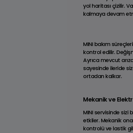
yol haritası çizilir
Dizel
kalmaya devam etm
MINI bakım süreçler
kontrol edilir. Değiş
Ayrıca mevcut arıza
sayesinde ileride s
ortadan kalkar.
Tüm RANGE ROVER
Modelleri
Mekanik ve Elekt
MINI servisinde sizi
etkiler. Mekanik ona
kontrolü ve lastik gi