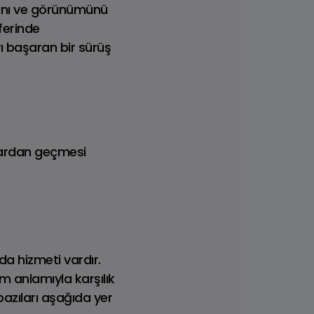
nsını ve görünümünü
ferinde
ı başaran bir sürüş
MINI
Fiyat Listesi
mlardan geçmesi
da hizmeti vardır.
am anlamıyla karşılık
bazıları aşağıda yer