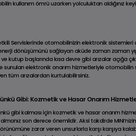
mobilin kullanım ömrü uzarken yolculuktan aldığınız key
kili Servislerinde otomobilinizin elektronik sistemleri
i enerji dönüşümünü sağlayan aküde zaman zaman yıp
e kutup başlarında kısa devre gibi arızalar açığa çık
Tüm DISCOVER
Discovery Sport
nde sunulan elektronik onarım hizmetleriyle otomobilin
Modelleri
Dizel • PHEV
en tüm arızalardan kurtulabilirsiniz.
Günkü Gibi: Kozmetik ve Hasar Onarım Hizmetle
günkü gibi kalması için kozmetik ve hasar onarım hizme
lmanız son derece önemlidir. Aksi takdirde MINI’nizin
rünümüne zarar veren unsurlarla karşı karşıya kalabil