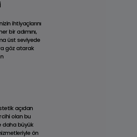
i
zin ihtiyaçlarını
er bir adımını,
ima üst seviyede
ara göz atarak
en
API
MINI COOPER 3 KAPI
stetik açıdan
rcihi olan bu
ide daha büyük
izmetleriyle ön