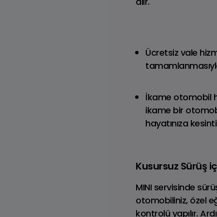
alır.
Defender
Benzinli
Ücretsiz vale hizm
tamamlanmasıyla e
İkame otomobil hi
ikame bir otomobi
hayatınıza kesinti
Kusursuz Sürüş i
MINI servisinde sürü
otomobiliniz, özel 
kontrolü yapılır. Ar
Range Rover
R