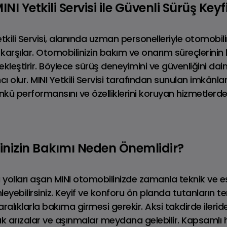
I Yetkili Servisi ile Güvenli Sürüş Keyf
kili Servisi, alanında uzman personelleriyle otomobilini
karşılar. Otomobilinizin bakım ve onarım süreçlerinin h
ekleştirir. Böylece sürüş deneyimini ve güvenliğini da
 olur. MINI Yetkili Servisi tarafından sunulan imkânl
ünkü performansını ve özelliklerini koruyan hizmetlerd
inizin Bakımı Neden Önemlidir?
INI COUNTRYMAN
MINI COOPER 5 K
u yolları aşan MINI otomobilinizde zamanla teknik ve e
yebilirsiniz. Keyif ve konforu ön planda tutanların te
i aralıklarla bakıma girmesi gerekir. Aksi takdirde iler
k arızalar ve aşınmalar meydana gelebilir. Kapsamlı h