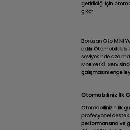
getirildiği için oto
çıkar.
Borusan Oto MINI Yet
edilir.Otomobildek
seviyesinde azalma v
Discovery
MINI Yetkili Servisi
Benzinli
çalışmasını engelley
Otomobiliniz İlk 
Otomobilinizin ilk 
profesyonel destek a
performansına ve gö