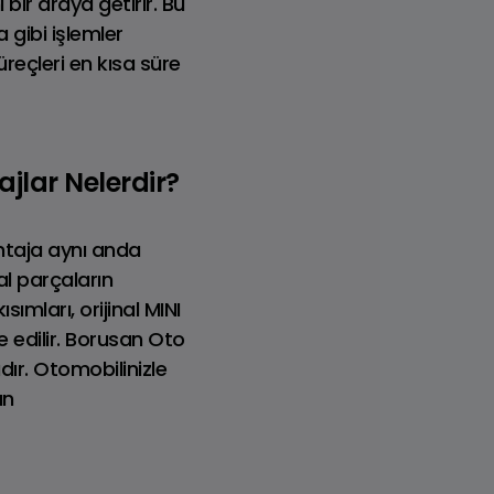
bir araya getirir. Bu
gibi işlemler
reçleri en kısa süre
jlar Nelerdir?
ntaja aynı anda
al parçaların
ımları, orijinal MINI
6 Model
de edilir. Borusan Oto
dır. Otomobilinizle
an