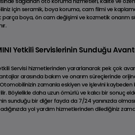
visinde sağlanan oto koruma hizmetleri, kalite ve özeni 
iz için seramik, boya koruma, cam filmi ve kaplama 
ek parça boya, ön cam değişimi ve kozmetik onarım sü
ır.
LAND ROVER
Fiyat Listesi
NI Yetkili Servislerinin Sunduğu Avanta
tkili Servisi hizmetlerinden yararlanarak pek çok ava
avantajlar arasında bakım ve onarım süreçlerinde orijin
. Otomobilinizin zamanla eskiyen ve işlevini kaybeden kıs
ilir. Böylelikle daha uzun ömürlü ve kalıcı bir sonuç el
erinin sunduğu bir diğer fayda da 7/24 yanınızda olması
şadığınızda yol yardım hizmetlerinden dilediğiniz zam