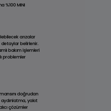
ima %100 MINI
Dizel
ebilecek arızalar
detaylar belirlenir.
mlı bakım işlemleri
ı problemler
formansını doğrudan
, aydınlatma, yakıt
kalıcı çözümler