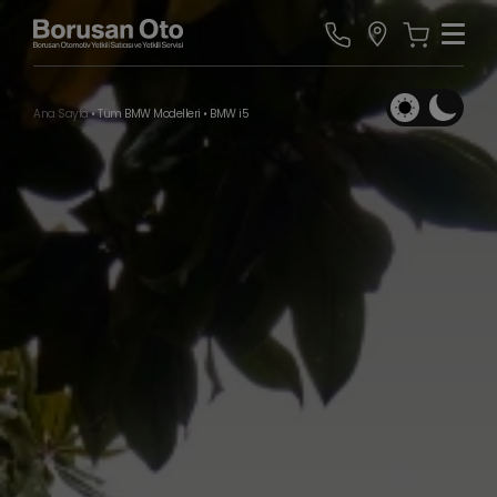
Ana Sayfa
•
Tüm BMW Modelleri
•
BMW i5