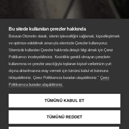
Bu sitede kullanılan çerezler hakkında
Borusan Otomotiv olarak, sitenin işlevselliğini sağlamak, kişiselleştirmek
ve optimize edebilmek amacıyla sitemizde Çerezler kullanıyoruz.
Sitemizde kullanılan Çerezler hakkında detaylı bilgi almak için Çerez
Politikamızı inceleyebilirsiniz. Kesinlikle gerekli olmayan çerezlerin
kullanımına ve çerezler aracılığıyla toplanan kişisel verilerinizin yurt
dışına aktarılmasına onay vermek için tümünü kabul et butonuna
tıklayabilirsiniz. Çerez Politikamıza buradan ulaşabilirsiniz.”
Çerez
Politikamıza buradan ulaşabilirsiniz.
BMW i5
TÜMÜNÜ KABUL ET
BİR İLK: TAMAMEN ELEKTRİKLİ BMW i5.
TÜMÜNÜ REDDET
Şimdi Teklif Alın