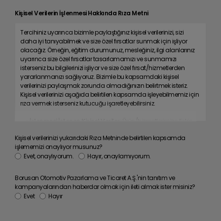
Kişisel Verilerin İşlenmesi Hakkında Rıza Metni
Tercihiniz uyarınca bizimle paylaştığınız kişisel verilerinizi, sizi
daha iyi tanıyabilmek ve size özel fırsatlar sunmak için işliyor
olacağız. Örneğin, eğitim durumunuz, mesleğiniz, ilgi alanlarınız
uyarınca size özel fırsatlar tasarlamamızı ve sunmamızı
isterseniz bu bilgilerinizi işliyor ve size özel fırsat/hizmetlerden
yararlanmanızı sağlıyoruz. Bizimle bu kapsamdaki kişisel
verilerinizi paylaşmak zorunda olmadığınızın belirtmek isteriz.
Kişisel verilerinizi aşağıda belirtilen kapsamda işleyebilmemiz için
rıza vermek isterseniz kutucuğu işaretleyebilirsiniz.
- İşlenmesi İstenen Kişisel Veriler:
Ürün/hizmetlerimize ilişkin
tercih, beğeni ve kullanım alışkanlıklarınız ile ilgi alanlarınız;
Kişisel verilerinizi yukarıdaki Rıza Metninde belirtilen kapsamda
sizinle olan ilişkimiz kapsamında sağladığınız müşteri işlem
işlememizi onaylıyor musunuz?
bilgileriniz; satın alınan ürün, hizmet süreçlerinde veya anket ve
Evet, onaylıyorum.
Hayır, onaylamıyorum.
kampanyalarımızda sağladığınız pazarlama bilgileriniz;
mesleğiniz; medeni durumunuz, eğitim durumunuz; kimlik ve
iletişim bilgileriniz, bize sağladığınız kişisel verilerinizin analizi
Borusan Otomotiv Pazarlama ve Ticaret A.Ş.'nin tanıtım ve
sonucunda elde edilen verileriniz.
kampanyalarından haberdar olmak için ileti almak ister misiniz?
Evet
Hayır
- Verilerin İşlenme Amaçları:
Ürün/hizmetlerimize dair
deneyiminizi geliştirmek ve kişiselleştirmek; profilleme,
segmentasyon ve pazarlama analizleri süreçlerini yürütmek;