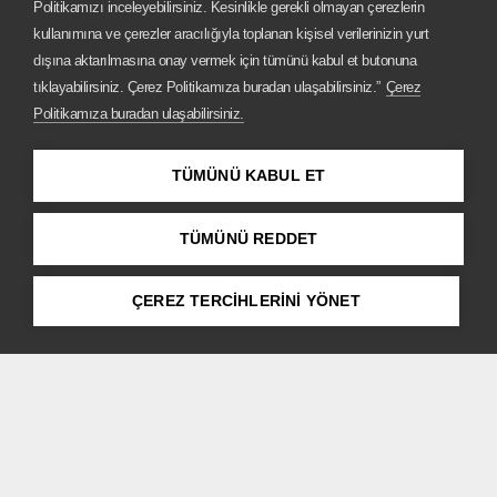
Politikamızı inceleyebilirsiniz. Kesinlikle gerekli olmayan çerezlerin
kullanımına ve çerezler aracılığıyla toplanan kişisel verilerinizin yurt
dışına aktarılmasına onay vermek için tümünü kabul et butonuna
tıklayabilirsiniz. Çerez Politikamıza buradan ulaşabilirsiniz.”
Çerez
Politikamıza buradan ulaşabilirsiniz.
TÜMÜNÜ KABUL ET
TÜMÜNÜ REDDET
ÇEREZ TERCİHLERİNİ YÖNET