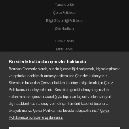
Turuncu Etik
Çerez Politikası
Bilgi Güvenliği Politikası
Site Haritası
BMW Servis
MINI Servis
Jaguar Servis
Bu sitede kullanılan çerezler hakkında
Land Rover Servis
Borusan Otomotiv olarak, sitenin işlevselliğini sağlamak, kişiselleştirmek
BMW Motorrad Servis
ve optimize edebilmek amacıyla sitemizde Çerezler kullanıyoruz.
Sitemizde kullanılan Çerezler hakkında detaylı bilgi almak için Çerez
Politikamızı inceleyebilirsiniz. Kesinlikle gerekli olmayan çerezlerin
kullanımına ve çerezler aracılığıyla toplanan kişisel verilerinizin yurt
dışına aktarılmasına onay vermek için tümünü kabul et butonuna
tıklayabilirsiniz. Çerez Politikamıza buradan ulaşabilirsiniz.”
Çerez
Politikamıza buradan ulaşabilirsiniz.