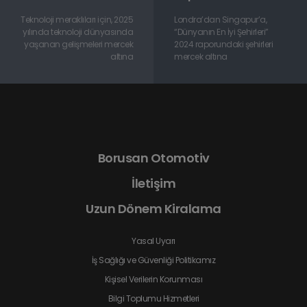
Teknoloji meraklıları için, 2025
Londra’dan Singapur’a,
yılında teknoloji dünyasında
“Dünyanın En İyi Şehirleri”
yaşanan gelişmeleri mercek
2024 raporundaki şehirleri
altına
mercek altına
Borusan Otomotiv
İletişim
Uzun Dönem Kiralama
Yasal Uyarı
İş Sağlığı ve Güvenliği Politikamız
Kişisel Verilerin Korunması
Bilgi Toplumu Hizmetleri