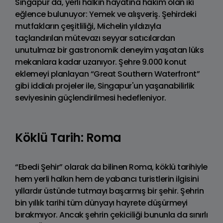
Singapur'da, yerli halkın hayatına hakim olan iki
eğlence bulunuyor: Yemek ve alışveriş. Şehirdeki
mutfakların çeşitliliği, Michelin yıldızıyla
taçlandırılan mütevazı seyyar satıcılardan
unutulmaz bir gastronomik deneyim yaşatan lüks
mekanlara kadar uzanıyor. Şehre 9.000 konut
eklemeyi planlayan “Great Southern Waterfront”
gibi iddialı projeler ile, Singapur'un yaşanabilirlik
seviyesinin güçlendirilmesi hedefleniyor.
Köklü Tarih: Roma
“Ebedi Şehir” olarak da bilinen Roma, köklü tarihiyle
hem yerli halkın hem de yabancı turistlerin ilgisini
yıllardır üstünde tutmayı başarmış bir şehir. Şehrin
bin yıllık tarihi tüm dünyayı hayrete düşürmeyi
bırakmıyor. Ancak şehrin çekiciliği bununla da sınırlı