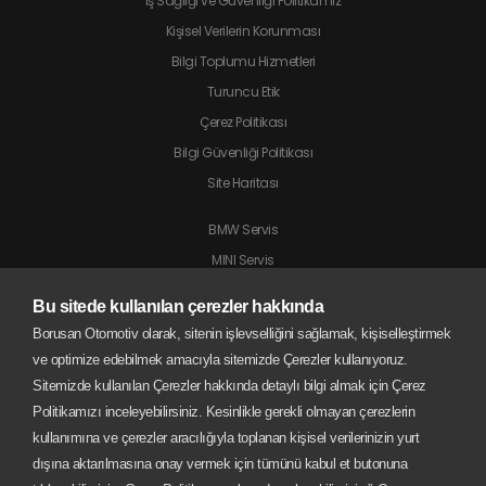
İş Sağlığı ve Güvenliği Politikamız
Kişisel Verilerin Korunması
Bilgi Toplumu Hizmetleri
Turuncu Etik
Çerez Politikası
Bilgi Güvenliği Politikası
Site Haritası
BMW Servis
MINI Servis
Jaguar Servis
Bu sitede kullanılan çerezler hakkında
Land Rover Servis
Borusan Otomotiv olarak, sitenin işlevselliğini sağlamak, kişiselleştirmek
BMW Motorrad Servis
ve optimize edebilmek amacıyla sitemizde Çerezler kullanıyoruz.
Sitemizde kullanılan Çerezler hakkında detaylı bilgi almak için Çerez
Politikamızı inceleyebilirsiniz. Kesinlikle gerekli olmayan çerezlerin
kullanımına ve çerezler aracılığıyla toplanan kişisel verilerinizin yurt
dışına aktarılmasına onay vermek için tümünü kabul et butonuna