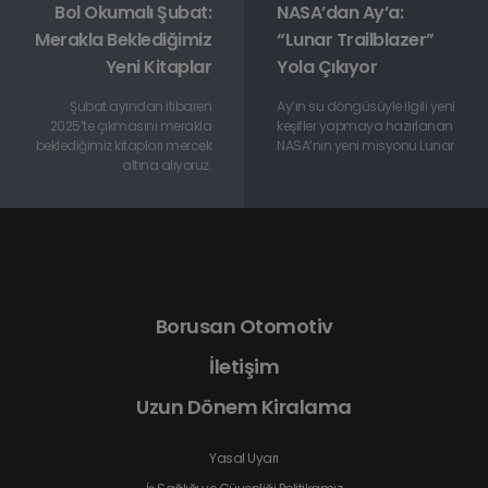
Bol Okumalı Şubat:
NASA’dan Ay’a:
Merakla Beklediğimiz
“Lunar Trailblazer”
Yeni Kitaplar
Yola Çıkıyor
Şubat ayından itibaren
Ay’ın su döngüsüyle ilgili yeni
2025’te çıkmasını merakla
keşifler yapmaya hazırlanan
beklediğimiz kitapları mercek
NASA’nın yeni misyonu Lunar
altına alıyoruz.
Borusan Otomotiv
İletişim
Uzun Dönem Kiralama
Yasal Uyarı