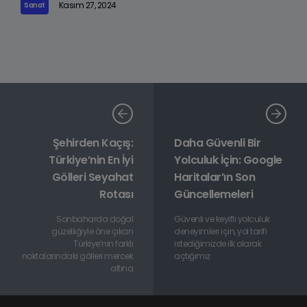
Kasım 27, 2024
Sanat
Şehirden Kaçış:
Daha Güvenli Bir
Türkiye’nin En İyi
Yolculuk İçin: Google
Gölleri Seyahat
Haritalar’ın Son
Rotası
Güncellemeleri
Sonbaharda doğal
Güvenli ve keyifli yolculuk
güzelliğiyle öne çıkan
deneyimleri için, yol tarifi
Türkiye’nin farklı
istediğimizde ilk olarak
noktalarındaki gölleri mercek
açtığımız
altına