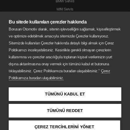
BMW Servis
MINI Servis
Jaguar Servis
Bu sitede kullanılan çerezler hakkında
Land Rover Servis
Borusan Otomotiv olarak, sitenin işlevselliğini sağlamak, kişiselleştirmek
BMW Motorrad Servis
ve optimize edebilmek amacıyla sitemizde Çerezler kullanıyoruz.
Sitemizde kullanılan Çerezler hakkında detaylı bilgi almak için Çerez
Politikamızı inceleyebilirsiniz. Kesinlikle gerekli olmayan çerezlerin
kullanımına ve çerezler aracılığıyla toplanan kişisel verilerinizin yurt
dışına aktarılmasına onay vermek için tümünü kabul et butonuna
tıklayabilirsiniz. Çerez Politikamıza buradan ulaşabilirsiniz.”
Çerez
Politikamıza buradan ulaşabilirsiniz.
TÜMÜNÜ KABUL ET
TÜMÜNÜ REDDET
Copyright © 2026 Borusan Oto
ÇEREZ TERCİHLERİNİ YÖNET