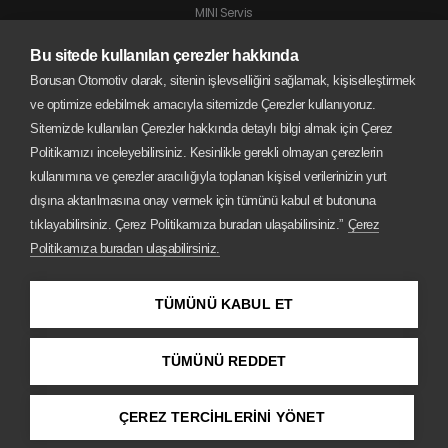
MINI Servis
Jaguar Servis
Bu sitede kullanılan çerezler hakkında
Land Rover Servis
Borusan Otomotiv olarak, sitenin işlevselliğini sağlamak, kişiselleştirmek
BMW Motorrad Servis
ve optimize edebilmek amacıyla sitemizde Çerezler kullanıyoruz.
Sitemizde kullanılan Çerezler hakkında detaylı bilgi almak için Çerez
Politikamızı inceleyebilirsiniz. Kesinlikle gerekli olmayan çerezlerin
kullanımına ve çerezler aracılığıyla toplanan kişisel verilerinizin yurt
dışına aktarılmasına onay vermek için tümünü kabul et butonuna
tıklayabilirsiniz. Çerez Politikamıza buradan ulaşabilirsiniz.”
Çerez
Politikamıza buradan ulaşabilirsiniz.
TÜMÜNÜ KABUL ET
TÜMÜNÜ REDDET
Copyright © 2026 Borusan Oto
ÇEREZ TERCİHLERİNİ YÖNET