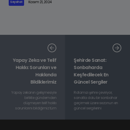
Kasım 21, 2024
Seyahat
Yapay Zeka ve Telif
Şehirde Sanat:
Hakkı: Sorunları ve
Sonbaharda
Hakkında
Keşfedilecek En
Bildiklerimiz
Güncel Sergiler
Yapay zekanın gelişmesiyle
Rotamızı şehre çeviriyor,
birlikte gündemden
sanatla dolu bir sonbahar
düşmeyen telif hakkı
geçirmek üzere sezonun en
sorunlarını bildiğimiz tüm
güncel sergilerini