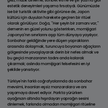
gezi, müzik dinleme, sohbet etme ve şiir yazma gibi
estetik deneyimleri yaşama fırsatıydı. Günümüzde
ise bir turistik aktivite gibi görünse de, Japon
kültürü için duyuları harekete geçiren bir ritüel
olarak görülüyor. Doğa, ''Her şeyin bir zamanı var,''
demenin en güzel yolunu gösterirken, momijigari
Japonya'nın sınırlarını aşıp tüm dünyaya yayılıyor.
Sonbahar geldiğinde yere düşen yaprakların
arasında dolaşmak, turuncuya boyanan ağaçların
gölgesinde yavaşlayarak derin bir nefes almak ve
bu geçici manzaranın tadını anda kalarak
çıkarmak; aslında momijigari felsefesini en iyi
şekilde yansıtıyor.
Türkiye'nin farklı coğrafyalarında da sonbahar
mevsimi, insanları eşsiz manzaralara ve anı
yaşamaya davet ediyor. Parkta yürürken
ayağınızın altında hışırdayan yaprağın sesini
dinlemek, farkında olmadan momijigari ritüeline