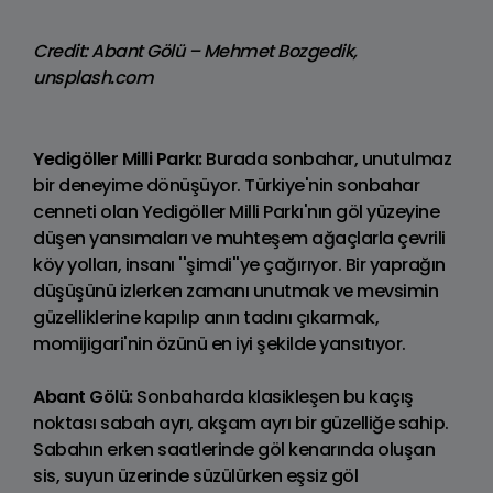
Credit: Abant Gölü – Mehmet Bozgedik,
unsplash.com
Yedigöller Milli Parkı:
Burada sonbahar, unutulmaz
bir deneyime dönüşüyor. Türkiye'nin sonbahar
cenneti olan Yedigöller Milli Parkı'nın göl yüzeyine
düşen yansımaları ve muhteşem ağaçlarla çevrili
köy yolları, insanı ''şimdi''ye çağırıyor. Bir yaprağın
düşüşünü izlerken zamanı unutmak ve mevsimin
güzelliklerine kapılıp anın tadını çıkarmak,
momijigari'nin özünü en iyi şekilde yansıtıyor.
Abant Gölü:
Sonbaharda klasikleşen bu kaçış
noktası sabah ayrı, akşam ayrı bir güzelliğe sahip.
Sabahın erken saatlerinde göl kenarında oluşan
sis, suyun üzerinde süzülürken eşsiz göl