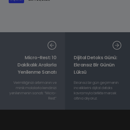
Micro-Rest: 10
Dijital Detoks Günü:
Dakikalık Aralarla
Ekransız Bir Günün
Yenilenme Sanatı
Lüksü
Verimliliğinizi artırmanın ve
Ekransız bir gün geçirmenin
minik molalarla kendinizi
inceliklerini dijital detoks
yenilenmenin sanatı: “Micro-
kavramıyla birlikte mercek
Rest”
altına alıyoruz.