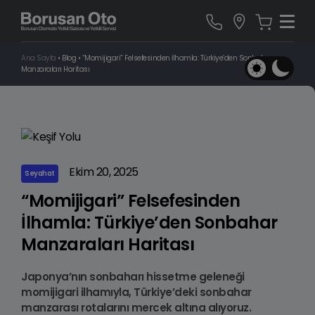
Ana Sayfa
•
Blog
•
“Momijigari” Felsefesinden İlhamla: Türkiye’den Sonbahar
Manzaraları Haritası
Ekim 20, 2025
Seyahat
“Momijigari” Felsefesinden
İlhamla: Türkiye’den Sonbahar
Manzaraları Haritası
Japonya’nın sonbaharı hissetme geleneği
momijigari ilhamıyla, Türkiye’deki sonbahar
manzarası rotalarını mercek altına alıyoruz.