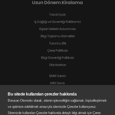
Uzun Dönem Kiralama
Yasal Uyarı
İş Sağlığı ve Güvenliği Politikamız
Kişisel Verilerin Korunması
Bilgi Toplumu Hizmetleri
Turuncu Etik
Çerez Politikası
Bilgi Güvenliği Politikası
Site Haritası
BMW Servis
MINI Servis
Jaguar Servis
Bu sitede kullanılan çerezler hakkında
Land Rover Servis
Borusan Otomotiv olarak, sitenin işlevselliğini sağlamak, kişiselleştirmek
BMW Motorrad Servis
ve optimize edebilmek amacıyla sitemizde Çerezler kullanıyoruz.
Sitemizde kullanılan Çerezler hakkında detaylı bilgi almak için Çerez