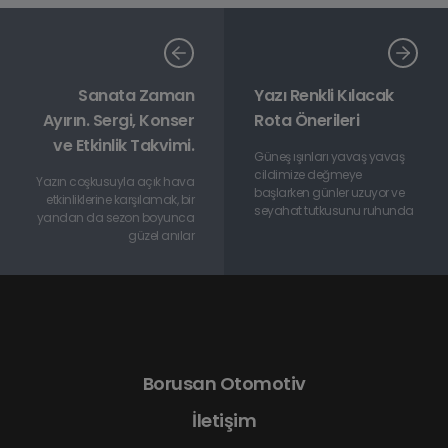
Sanata Zaman
Yazı Renkli Kılacak
Ayırın. Sergi, Konser
Rota Önerileri
ve Etkinlik Takvimi.
Güneş ışınları yavaş yavaş
cildimize değmeye
Yazın coşkusuyla açık hava
başlarken günler uzuyor ve
etkinliklerine karşılamak, bir
seyahat tutkusunu ruhunda
yandan da sezon boyunca
güzel anılar
Borusan Otomotiv
İletişim