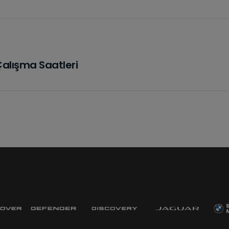
alışma Saatleri
Tüm DISCOVER
Discovery Sport
Modelleri
Dizel • PHEV