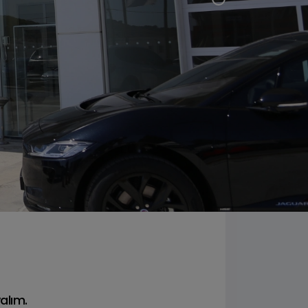
an
BMW 5 Serisi Sedan
Benzinli • Dizel • Plug-In Hybrid
yalım.