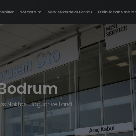
obiller
Yol Yardım
Servis Randevu Formu
Etkinlik Yansımalar
BMW i4
BMW i7
Tamamen Elektrikli
Tamamen Elektrikli
 Bodrum
ervis Noktası, Jaguar ve Land