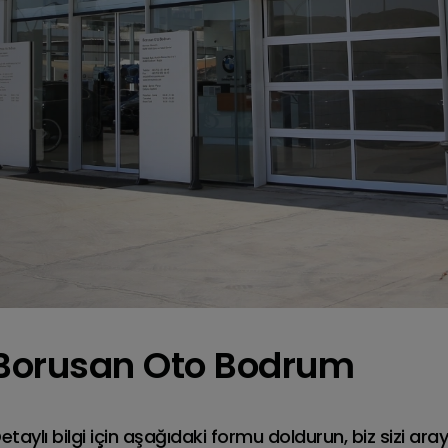
 Serisi Active Tourer
BMW 3 Serisi Sed
Benzinli
Benzinli
Borusan Oto Bodrum
BMW
Tüm BMW
Fiyat Listesi
Modelleri
etaylı bilgi için aşağıdaki formu doldurun, biz sizi ara