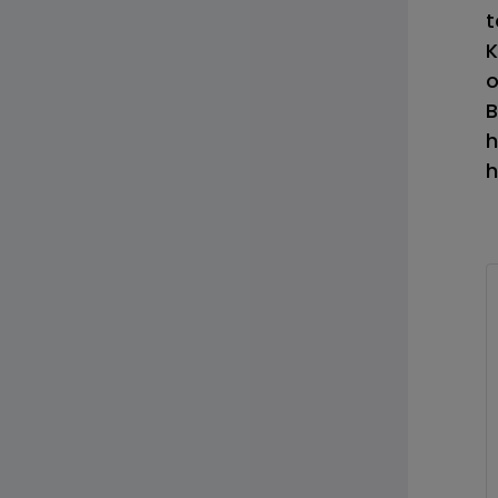
t
Dizel
K
o
B
h
h
Tüm RANGE ROVER
Modelleri