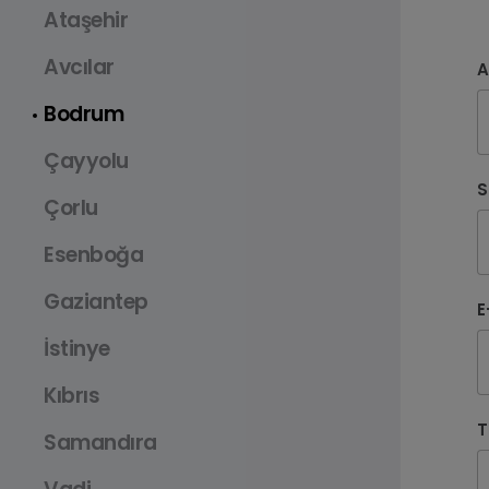
Ataşehir
Avcılar
A
Bodrum
Çayyolu
S
Çorlu
Esenboğa
Gaziantep
E
TAMAMEN ELEKTRİKLİ MINI
M
İstinye
COUNTRYMAN
Kıbrıs
T
Samandıra