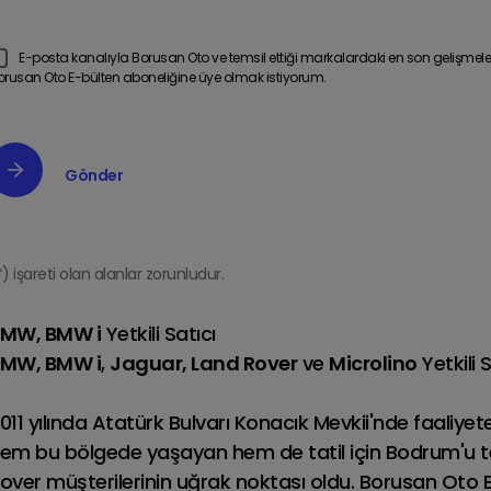
E-posta kanalıyla Borusan Oto ve temsil ettiği markalardaki en son gelişmeler 
Tüm DEFENDER
DEFENDER
orusan Oto E-bülten aboneliğine üye olmak istiyorum.
Modelleri
Fiyat Listesi
*) işareti olan alanlar zorunludur.
MW, BMW i
Yetkili Satıcı
MW, BMW i
,
Jaguar, Land Rover
ve
Microlino
Yetkili 
011 yılında Atatürk Bulvarı Konacık Mevkii'nde faali
em bu bölgede yaşayan hem de tatil için Bodrum'u t
over müşterilerinin uğrak noktası oldu. Borusan Oto Bo
ange Rover Velar
Range Rover Evo