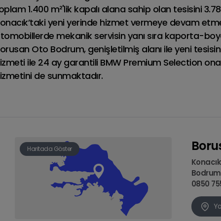
oplam 1.400 m²'lik kapalı alana sahip olan tesisini 3.7
Benzinli • Dizel
Benzinli • PHEV
onacık’taki yeni yerinde hizmet vermeye devam etm
tomobillerde mekanik servisin yanı sıra kaporta-bo
orusan Oto Bodrum, genişletilmiş alanı ile yeni tesi
izmeti ile 24 ay garantili BMW Premium Selection onay
izmetini de sunmaktadır.
RANGE ROVER
Boru
Haritada Göster
Fiyat Listesi
Konacık 
Bodrum 
0850 75
Yo