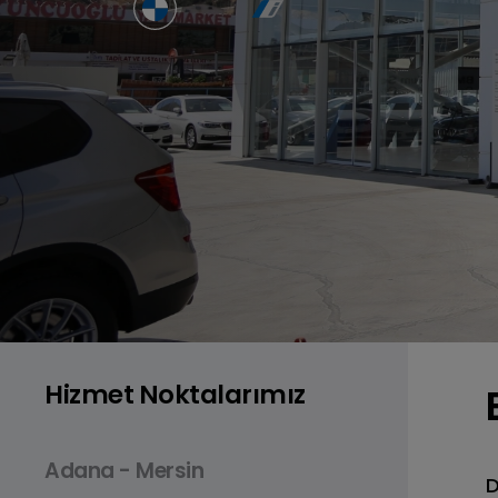
BMW 2 Serisi Gran Coupé
BMW 2
Benzinli • Dizel
Hizmet Noktalarımız
BMW X1
Benzinli
Adana - Mersin
D