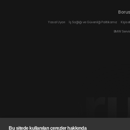
Boru
Yasal Uyarı
İş Sağlığı ve Güvenliği Politikamız
Kişise
Tüm LAND ROVER
BMW Servi
Modelleri
Adventure
Bu sitede kullanılan çerezler hakkında