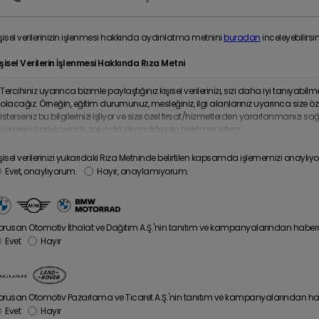
işisel verilerinizin işlenmesi hakkında aydınlatma metnini
buradan
inceleyebilirsin
işisel Verilerin İşlenmesi Hakkında Rıza Metni
Tercihiniz uyarınca bizimle paylaştığınız kişisel verilerinizi, sizi daha iyi tanıyabilm
olacağız. Örneğin, eğitim durumunuz, mesleğiniz, ilgi alanlarınız uyarınca size 
Tüm MINI
isterseniz bu bilgilerinizi işliyor ve size özel fırsat/hizmetlerden yararlanmanızı s
HN COOPER WORKS
Modelleri
verilerinizi paylaşmak zorunda olmadığınızın belirtmek isteriz.
Kişisel verilerinizi aşağıda belirtilen kapsamda işleyebilmemiz için rıza vermek iste
işisel verilerinizi yukarıdaki Rıza Metninde belirtilen kapsamda işlememizi onayl
- İşlenmesi İstenen Kişisel Veriler:
Ürün/hizmetlerimize ilişkin tercih, beğeni ve ku
Evet, onaylıyorum.
Hayır, onaylamıyorum.
sizinle olan ilişkimiz kapsamında sağladığınız müşteri işlem bilgileriniz; satın 
kampanyalarımızda sağladığınız pazarlama bilgileriniz; mesleğiniz; medeni 
iletişim bilgileriniz, bize sağladığınız kişisel verilerinizin analizi sonucunda elde ed
orusan Otomotiv İthalat ve Dağıtım A.Ş.'nin tanıtım ve kampanyalarından haberdar
- Verilerin İşlenme Amaçları:
Ürün/hizmetlerimize dair deneyiminizi geliştirmek 
Evet
Hayır
segmentasyon ve pazarlama analizleri süreçlerini yürütmek; müşterilerimizin iht
müşterilerimizin ihtiyaçlarına, tercihlerine ve ilgi alanlarına uygun ürün/hizmet
belirlemek ve pazarlama faaliyetlerimizin etkinliğini ölçmek.
- Verilerin Faaliyet Kapsamında Aktarılacağı Taraflar:
Yukarıdaki aynı ama
orusan Otomotiv Pazarlama ve Ticaret A.Ş.'nin tanıtım ve kampanyalarından haber
hizmet aldığımız tedarikçiler, iş ortaklarımız, grup şirketlerimiz ve üreticiler.
Evet
Hayır