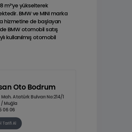
88 m²’ye yükselterek
Dizel
ektedir. BMW ve MINI marka
ya hizmetine de başlayan
sinde BMW otomobil satış
lı kullanılmış otomobil
san Oto Bodrum
Mah. Atatürk Bulvarı No:214/1
/ Muğla
5 06 06
l Tarifi Al