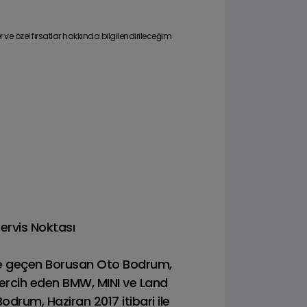
ve özel fırsatlar hakkında bilgilendirileceğim
Servis Noktası
yete geçen Borusan Oto Bodrum,
ercih eden BMW, MINI ve Land
drum, Haziran 2017 itibari ile
que
Range Rover Sport