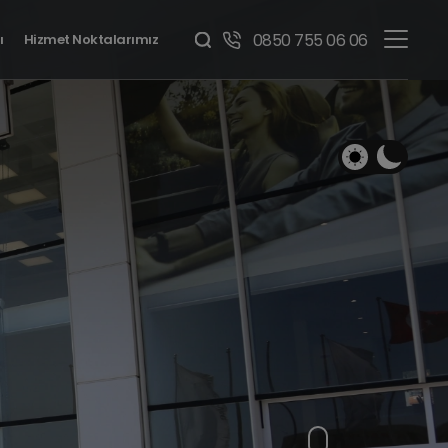
0850 755 06 06
ı
Hizmet Noktalarımız
BMW 1 Serisi
Benzinli • Dizel