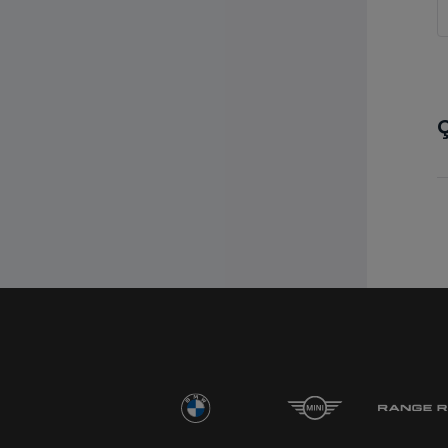
Ç
Discovery
Benzinli