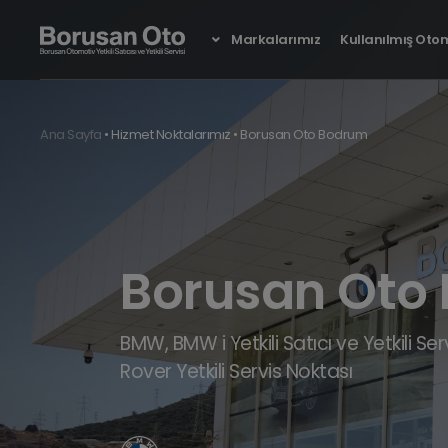
Markalarımız
Kullanılmış Otom
Ana Sayfa
•
Hizmet Noktalarımız
•
Borusan Oto Bodrum
Yeni BMW iX
Tamamen Elektrikli
Borusan Oto
BMW, BMW i Yetkili Satıcı ve Yetkili S
Rover Yetkili Servis Noktası