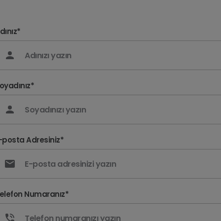
dınız*
oyadınız*
-posta Adresiniz*
INI COUNTRYMAN
MINI COOPER 5 K
elefon Numaranız*