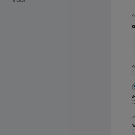
Vadi
K
K
MINI COOPER CABRIO
JO
K
B
B