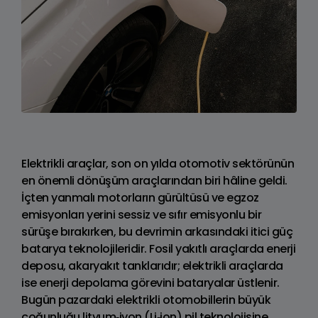
Elektrikli araçlar, son on yılda otomotiv sektörünün
en önemli dönüşüm araçlarından biri hâline geldi.
İçten yanmalı motorların gürültüsü ve egzoz
emisyonları yerini sessiz ve sıfır emisyonlu bir
sürüşe bırakırken, bu devrimin arkasındaki itici güç
batarya teknolojileridir. Fosil yakıtlı araçlarda enerji
deposu, akaryakıt tanklarıdır; elektrikli araçlarda
ise enerji depolama görevini bataryalar üstlenir.
Bugün pazardaki elektrikli otomobillerin büyük
çoğunluğu lityum‑iyon (Li‑ion) pil teknolojisine