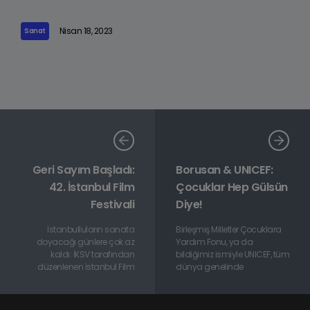
Nisan 18, 2023
Sanat
Geri Sayım Başladı:
Borusan & UNICEF:
42. İstanbul Film
Çocuklar Hep Gülsün
Festivali
Diye!
İstanbulluların sanata
Birleşmiş Milletler Çocuklara
doyacağı günlere çok az
Yardım Fonu, ya da
kaldı: İKSV tarafından
bildiğimiz ismiyle UNICEF, tüm
düzenlenen İstanbul Film
dünya genelinde