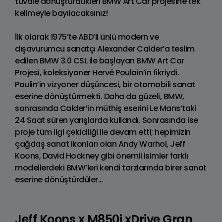
tuvale dönüştürdükleri BMW Art Car projesine tek
kelimeyle bayılacaksınız!
İlk olarak 1975’te ABD’li ünlü modern ve
dışavurumcu sanatçı Alexander Calder’a teslim
edilen BMW 3.0 CSL ile başlayan BMW Art Car
Projesi, koleksiyoner Hervé Poulain’in fikriydi.
Poulin’in vizyoner düşüncesi, bir otomobili sanat
eserine dönüştürmekti. Daha da güzeli, BMW,
sonrasında Calder’in müthiş eserini Le Mans’taki
24 Saat süren yarışlarda kullandı. Sonrasında ise
proje tüm ilgi çekiciliği ile devam etti; hepimizin
çağdaş sanat ikonları olan Andy Warhol, Jeff
Koons, David Hockney gibi önemli isimler farklı
modellerdeki BMW’leri kendi tarzlarında birer sanat
eserine dönüştürdüler…
Jeff Koons x M850i xDrive Gran