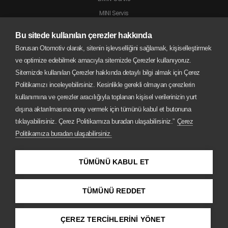
MINI Servis
Jaguar Servis
Bu sitede kullanılan çerezler hakkında
Land Rover Servis
Borusan Otomotiv olarak, sitenin işlevselliğini sağlamak, kişiselleştirmek
BMW Motorrad Servis
ve optimize edebilmek amacıyla sitemizde Çerezler kullanıyoruz.
Sitemizde kullanılan Çerezler hakkında detaylı bilgi almak için Çerez
Politikamızı inceleyebilirsiniz. Kesinlikle gerekli olmayan çerezlerin
kullanımına ve çerezler aracılığıyla toplanan kişisel verilerinizin yurt
dışına aktarılmasına onay vermek için tümünü kabul et butonuna
tıklayabilirsiniz. Çerez Politikamıza buradan ulaşabilirsiniz.”
Çerez
Politikamıza buradan ulaşabilirsiniz.
TÜMÜNÜ KABUL ET
TÜMÜNÜ REDDET
Copyright © 2026 Borusan Oto
ÇEREZ TERCİHLERİNİ YÖNET