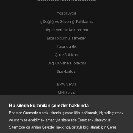
Yasal Uyarı
İş Sağlığı ve Güvenliği Politikamız
Kişisel Verilerin Korunması
Bilgi Toplumu Hizmetleri
Turuncu Etik
Çerez Politikası
Bilgi Güvenliği Politikası
Site Haritası
BMW Servis
MINI Servis
Jaguar Servis
Bu sitede kullanılan çerezler hakkında
Land Rover Servis
Borusan Otomotiv olarak, sitenin işlevselliğini sağlamak, kişiselleştirmek
BMW Motorrad Servis
ve optimize edebilmek amacıyla sitemizde Çerezler kullanıyoruz.
Sitemizde kullanılan Çerezler hakkında detaylı bilgi almak için Çerez