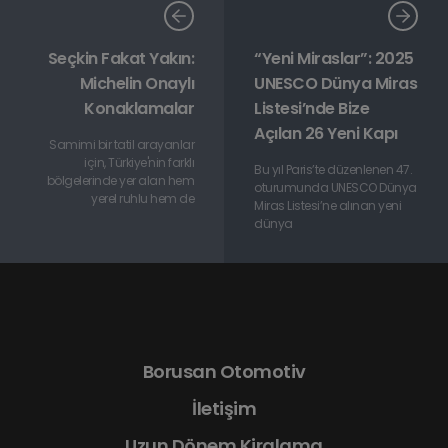
Seçkin Fakat Yakın:
“Yeni Miraslar”: 2025
Michelin Onaylı
UNESCO Dünya Miras
Konaklamalar
Listesi’nde Bize
Açılan 26 Yeni Kapı
Samimi bir tatil arayanlar
için, Türkiye'nin farklı
Bu yıl Paris’te düzenlenen 47.
bölgelerinde yer alan hem
oturumunda UNESCO Dünya
yerel ruhlu hem de
Miras Listesi’ne alınan yeni
dünya
Borusan Otomotiv
İletişim
Uzun Dönem Kiralama