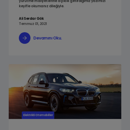
yürütme maliyetlerine açıklık getirdiğimiz yazımızı
keyifle okumanız dileğiyle.
Ali Serdar Gök
Temmuz 01, 2021
Devamını Oku.
Elektrikli Otomobiller