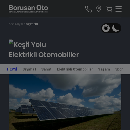
Ana Sayfa
•
Keşif Yolu
Elektrikli Otomobiller
HEPSİ
Seyahat
Sanat
Elektrikli Otomobiller
Yaşam
Spor