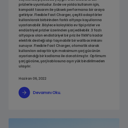
prizlerle uyumludur. Evde ve yolda kullanım için,
kompakt tasarım ile yüksek performansı bir araya
getiriyor. Flexible Fast Charger, çeşitli adaptörler
kullanılarak birbirinden farklı altyapı koşullarına
uyarlanabilir. Böylece kolaylıkla ev tipi prizler ve
endüstriyel prizler üzerinden şarj edilebilir. 3 fazlı
altyapısı olan endistüriyel bir priz ile 11kW’a kadar
elektrik desteği alıp taşınabilir bir wallbox imkanı
sunuyor. Flexible Fast Charger, otomatik olarak
kullanılan adaptör için maksimum şarj gücünün
ayarlandığı bir kodlama ile donatılmıştır. Optimum
şarj gücüne, şarj kablosuna aşırı yük bindirilmeden
ulaşılır.
Haziran 06, 2022
Devamını Oku.